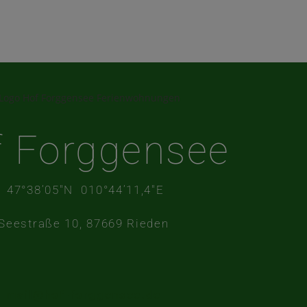
 Forggensee
47°38’05″N 010°44’11,4″E
Seestraße 10, 87669 Rieden
mail@hof-forggensee.de