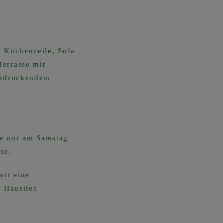
 Küchenzeile, Sofa
errasse mit
indruckendem
se nur am Samstag
te.
wir eine
 Haustier.