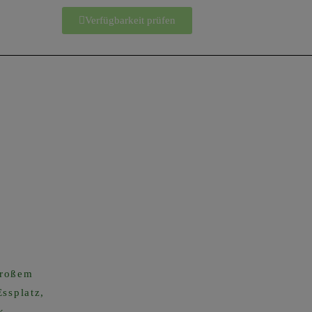
Verfügbarkeit prüfen
großem
ssplatz,
k