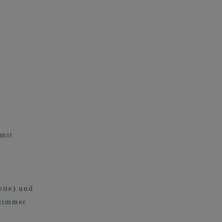
 mit
ite) und
fzimmer